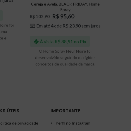
Cereja e Avelã
,
BLACK FRIDAY
,
Home
Spray
Cer
R$
95,60
R$
102,90
R$
10
oire foi
Em até 4x de
R$
23,90
sem juros
Em 
 uma
te e
À vista
R$
88,91
no Pix
 sempre
À 
contínua
O Home Spray Fleur Noire foi
O difu
seus
desenvolvido seguindo os rígidos
sempre
rço, por
conceitos de qualidade da marca.
elegante
re 3 e 5
Assegurando um poder único de
sempre
preenchimento dos ambientes.
para
Envolva com elegância e requinte seus
ambientes, domésticos ou comerciais,
bastando algumas leves aplicações.
KS ÚTEIS
IMPORTANTE
Podendo seu utilizado para facilmente
olítica de privacidade
Perfil no Instagram
perfumar ambientes, cortinas (aplicados
seguindo as recomendações de uso 40-