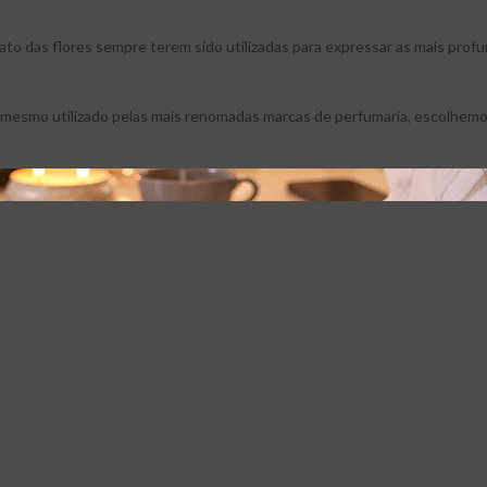
fato das flores sempre terem sido utilizadas para expressar as mais pro
 o mesmo utilizado pelas mais renomadas marcas de perfumaria, escolhemo
qualidade superior. Qualidade para assegurar que nossos aromas sejam 