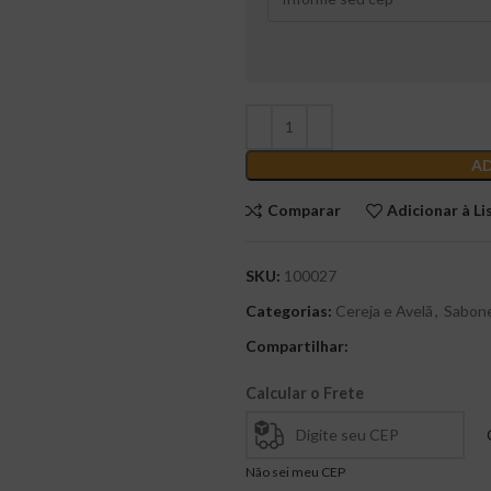
AD
Comparar
Adicionar à Li
SKU:
100027
Categorias:
Cereja e Avelã
,
Sabone
Compartilhar:
Calcular o Frete
Não sei meu CEP