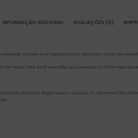
INFORMAÇÃO ADICIONAL
AVALIAÇÕES (0)
SHIPP
ambarada, traz para essa fragrância notas vibrantes e cheias de novidad
s de cereja, romã, avelã e baunilha, que conquista os olfatos mais aguç
e sutil de decoração elegante para a sua casa. Os sabonetes Fleur Noir
tes.