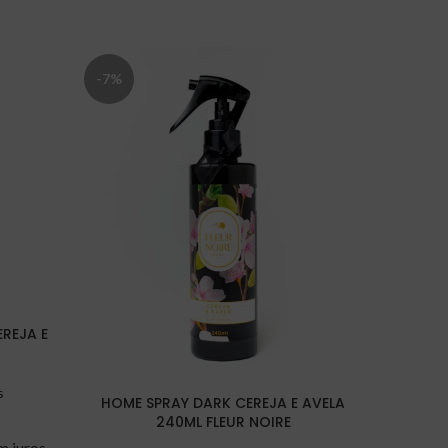
-7%
REJA E
s
HOME SPRAY DARK CEREJA E AVELA
240ML FLEUR NOIRE
REFI
m juros