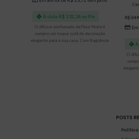
Cer
À vista
R$
132,34
no Pix
R$
349
O difusor perfumado da Fleur Noire é
Em 
sempre um toque sutil de decoração
elegante para a sua casa. Com fragrância
À
sempre ativa, exige o mínimo esforço
para perfumar seus ambientes e
O difu
aproveite por 3-5 meses.
sempr
elegante
sempre
par
aprovei
de fib
sem sob
mesmas
POSTS R
Podendo 
ambien
Polític
para is
1 de jun