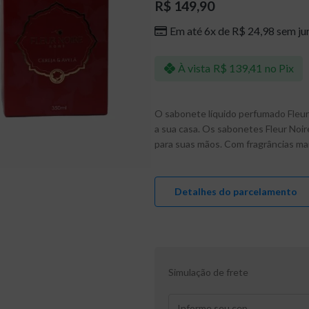
R$
149,90
Em até 6x de
R$
24,98
sem ju
À vista
R$
139,41
no Pix
O sabonete líquido perfumado Fleur
a sua casa. Os sabonetes Fleur Noir
para suas mãos. Com fragrâncias ma
Detalhes do parcelamento
Simulação de frete