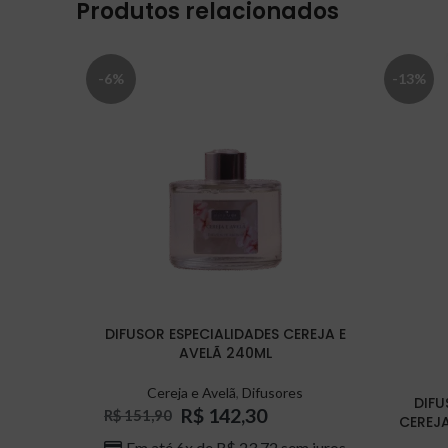
Produtos relacionados
-6%
-13%
DIFUSOR ESPECIALIDADES CEREJA E
AVELÃ 240ML
Cereja e Avelã
,
Difusores
DIFU
R$
142,30
R$
151,90
CEREJA
Em até 6x de
R$
23,72
sem juros