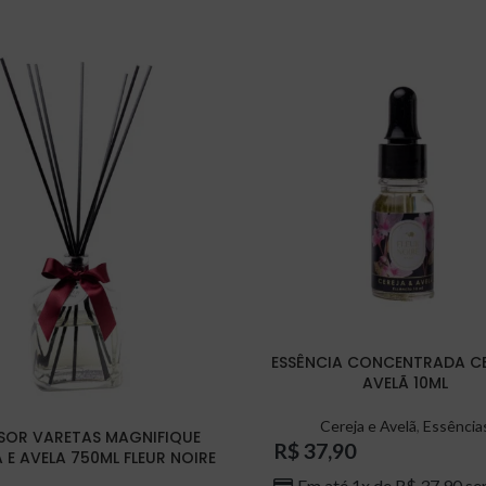
ESSÊNCIA CONCENTRADA CE
AVELÃ 10ML
Cereja e Avelã
,
Essência
SOR VARETAS MAGNIFIQUE
R$
37,90
 E AVELA 750ML FLEUR NOIRE
Em até 1x de
R$
37,90
se