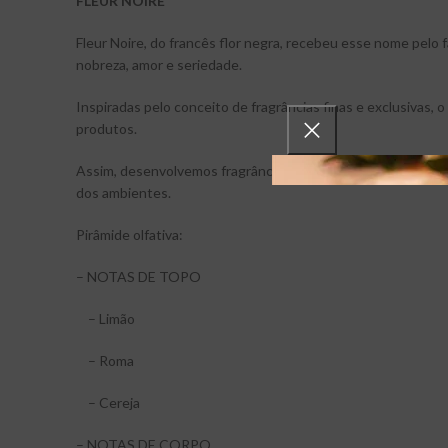
FLEUR NOIRE
Fleur Noire, do francês flor negra, recebeu esse nome pelo 
nobreza, amor e seriedade.
Inspiradas pelo conceito de fragrâncias finas e exclusivas,
produtos.
Assim, desenvolvemos fragrâncias únicas e exclusivas de 
dos ambientes.
Pirâmide olfativa:
– NOTAS DE TOPO
– Limão
– Roma
– Cereja
– NOTAS DE CORPO