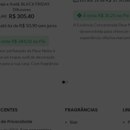
eja e Avelã
,
BLACK FRIDAY
,
Difusores
À vista
R$
35,25
no Pix
R$
305,40
,90
A Essência Concentrada Fleur N
até 6x de
R$
50,90
sem juros
desenvolvida para oferecer
experiência olfativa marcan
 vista
R$
284,02
no Pix
duradoura. Com sua fragrância
ativa, garante uma perfumação 
sor perfumado da Fleur Noire é
e intensa, transformando 
e um toque sutil de decoração
ambientes com o mínimo de esfo
 para a sua casa. Com fragrância
um período que pode variar ent
 ativa, exige o mínimo esforço
meses.
a perfumar seus ambientes e
te por 3-5 meses. Inclui varetas
ra para uma fragrância poderosa
recarregar e não exigem que as
 sejam viradas semanalmente.
ECENTES
FRAGRÂNCIAS
LIN
ser utilizado para perfumar seus
tes, residenciais ou comerciais,
a de Privacidade
Blair
P
so deixe o difusor com as varetas
ho de 2024
Sem comentários