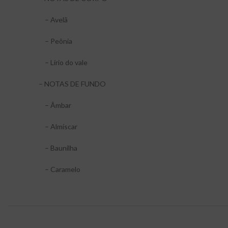
– Avelã
– Peônia
– Lírio do vale
– NOTAS DE FUNDO
– Âmbar
– Almíscar
– Baunilha
– Caramelo