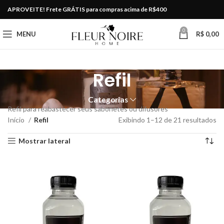
APROVEITE! Frete GRÁTIS para compras acima de R$400
0
MENU
R$
0,00
Refil
Categorias
Refil para reabastecer seus sabonetes ou difusores
Início
Refil
Exibindo 1–12 de 21 resultados
Mostrar lateral