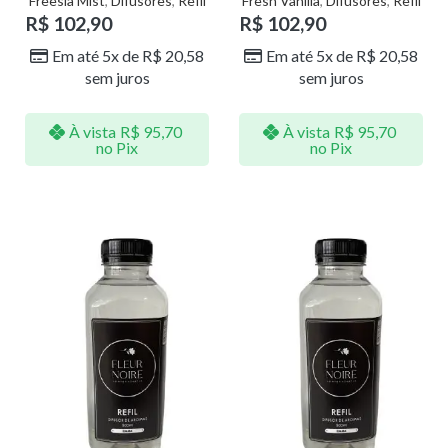
Freesia Mist
,
Difusores
,
Refil
Fresh Vanilla
,
Difusores
,
Refil
R$
102,90
R$
102,90
Em até 5x de
R$
20,58
Em até 5x de
R$
20,58
sem juros
sem juros
À vista
R$
95,70
À vista
R$
95,70
no Pix
no Pix