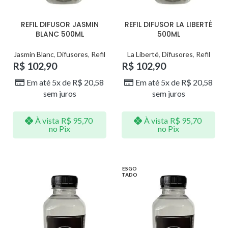
REFIL DIFUSOR JASMIN
REFIL DIFUSOR LA LIBERTÉ
BLANC 500ML
500ML
Jasmin Blanc
,
Difusores
,
Refil
La Liberté
,
Difusores
,
Refil
R$
102,90
R$
102,90
Em até 5x de
R$
20,58
Em até 5x de
R$
20,58
sem juros
sem juros
À vista
R$
95,70
À vista
R$
95,70
no Pix
no Pix
ESGO
TADO