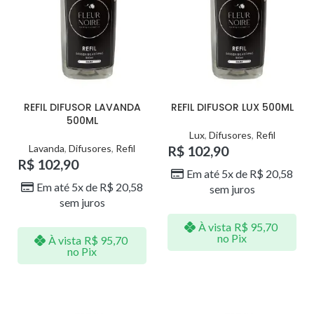
REFIL DIFUSOR LAVANDA
REFIL DIFUSOR LUX 500ML
500ML
Lux
,
Difusores
,
Refil
Lavanda
,
Difusores
,
Refil
R$
102,90
R$
102,90
Em até 5x de
R$
20,58
Em até 5x de
R$
20,58
sem juros
sem juros
À vista
R$
95,70
no Pix
À vista
R$
95,70
no Pix