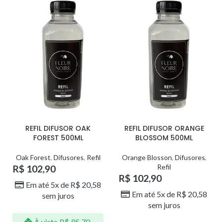
REFIL DIFUSOR OAK
REFIL DIFUSOR ORANGE
FOREST 500ML
BLOSSOM 500ML
Oak Forest
,
Difusores
,
Refil
Orange Blosson
,
Difusores
,
Refil
R$
102,90
R$
102,90
Em até 5x de
R$
20,58
Em até 5x de
R$
20,58
sem juros
sem juros
À vista
R$
95,70