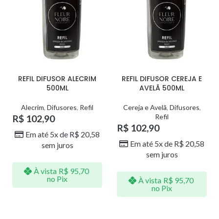
REFIL DIFUSOR ALECRIM
REFIL DIFUSOR CEREJA E
500ML
AVELÃ 500ML
Alecrim
,
Difusores
,
Refil
Cereja e Avelã
,
Difusores
,
Refil
R$
102,90
R$
102,90
Em até 5x de
R$
20,58
Em até 5x de
R$
20,58
sem juros
sem juros
À vista
R$
95,70
no Pix
À vista
R$
95,70
no Pix