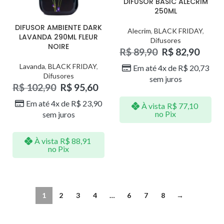
DIFUSOR BASIC ALECRIM
250ML
DIFUSOR AMBIENTE DARK
Alecrim
,
BLACK FRIDAY
,
LAVANDA 290ML FLEUR
Difusores
NOIRE
R$
89,90
R$
82,90
Lavanda
,
BLACK FRIDAY
,
Em até 4x de
R$
20,73
Difusores
sem juros
R$
102,90
R$
95,60
Em até 4x de
R$
23,90
À vista
R$
77,10
no Pix
sem juros
À vista
R$
88,91
no Pix
1
2
3
4
…
6
7
8
→