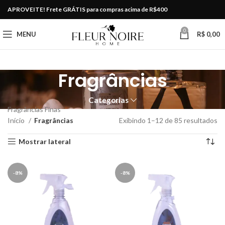
APROVEITE! Frete GRÁTIS para compras acima de R$400
0
MENU
R$
0,00
Fragrâncias
Categorias
Fragrâncias Finas
Início
Fragrâncias
Exibindo 1–12 de 85 resultados
Mostrar lateral
-8%
-8%