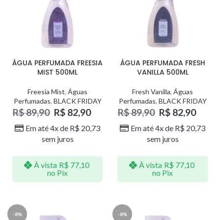
ÁGUA PERFUMADA FREESIA
ÁGUA PERFUMADA FRESH
MIST 500ML
VANILLA 500ML
Freesia Mist
,
Águas
Fresh Vanilla
,
Águas
Perfumadas
,
BLACK FRIDAY
Perfumadas
,
BLACK FRIDAY
R$
89,90
R$
82,90
R$
89,90
R$
82,90
Em até 4x de
R$
20,73
Em até 4x de
R$
20,73
sem juros
sem juros
À vista
R$
77,10
À vista
R$
77,10
no Pix
no Pix
-8%
-8%