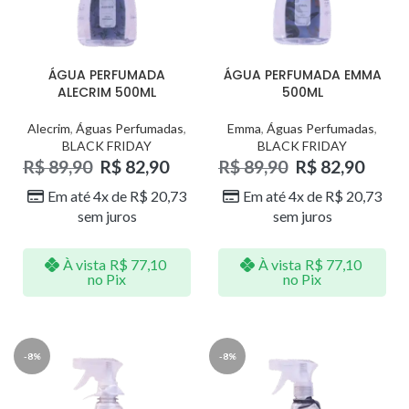
ÁGUA PERFUMADA
ÁGUA PERFUMADA EMMA
ALECRIM 500ML
500ML
Alecrim
,
Águas Perfumadas
,
Emma
,
Águas Perfumadas
,
BLACK FRIDAY
BLACK FRIDAY
R$
89,90
R$
82,90
R$
89,90
R$
82,90
Em até 4x de
R$
20,73
Em até 4x de
R$
20,73
sem juros
sem juros
À vista
R$
77,10
À vista
R$
77,10
no Pix
no Pix
-8%
-8%