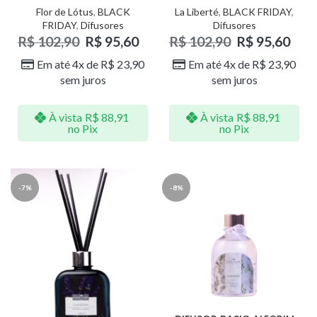
Flor de Lótus
,
BLACK
La Liberté
,
BLACK FRIDAY
,
FRIDAY
,
Difusores
Difusores
R$
102,90
R$
95,60
R$
102,90
R$
95,60
Em até 4x de
R$
23,90
Em até 4x de
R$
23,90
sem juros
sem juros
À vista
R$
88,91
À vista
R$
88,91
no Pix
no Pix
-7%
-8%