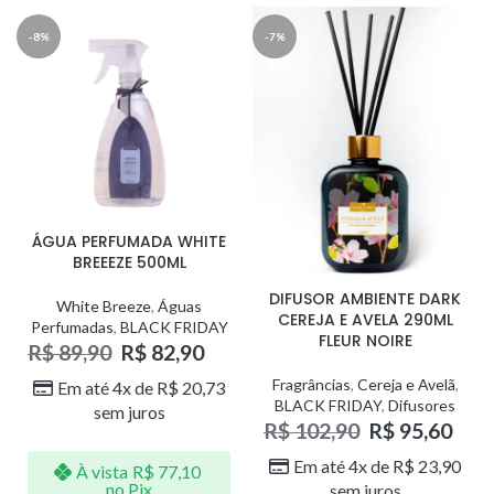
-8%
-7%
ÁGUA PERFUMADA WHITE
BREEEZE 500ML
DIFUSOR AMBIENTE DARK
White Breeze
,
Águas
CEREJA E AVELA 290ML
Perfumadas
,
BLACK FRIDAY
FLEUR NOIRE
R$
89,90
R$
82,90
Fragrâncias
,
Cereja e Avelã
,
Em até 4x de
R$
20,73
BLACK FRIDAY
,
Difusores
sem juros
R$
102,90
R$
95,60
Em até 4x de
R$
23,90
À vista
R$
77,10
no Pix
sem juros