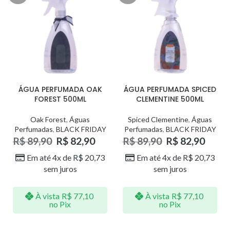
ÁGUA PERFUMADA OAK
ÁGUA PERFUMADA SPICED
FOREST 500ML
CLEMENTINE 500ML
Oak Forest
,
Águas
Spiced Clementine
,
Águas
Perfumadas
,
BLACK FRIDAY
Perfumadas
,
BLACK FRIDAY
R$
89,90
R$
82,90
R$
89,90
R$
82,90
Em até 4x de
R$
20,73
Em até 4x de
R$
20,73
sem juros
sem juros
À vista
R$
77,10
À vista
R$
77,10
no Pix
no Pix