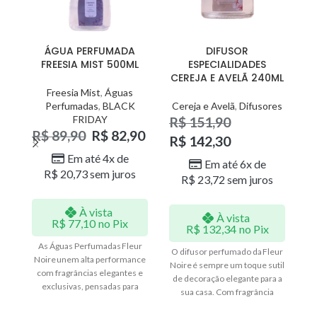
ÁGUA PERFUMADA
DIFUSOR
FREESIA MIST 500ML
ESPECIALIDADES
CEREJA E AVELÃ 240ML
Freesia Mist
,
Águas
Perfumadas
,
BLACK
Cereja e Avelã
,
Difusores
FRIDAY
R$
151,90
R$
89,90
R$
82,90
R
R$
142,30
R
Em até 4x de
Em até 6x de
R$
20,73
sem juros
R$
23,72
sem juros
À vista
À vista
R$
77,10
no Pix
R$
132,34
no Pix
As Águas Perfumadas Fleur
O difusor perfumado da Fleur
Noire unem alta performance
Noire é sempre um toque sutil
O 
com fragrâncias elegantes e
de decoração elegante para a
No
exclusivas, pensadas para
sua casa. Com fragrância
d
levar sensações de frescor,
sempre ativa, exige o mínimo
conforto e refinamento ao seu