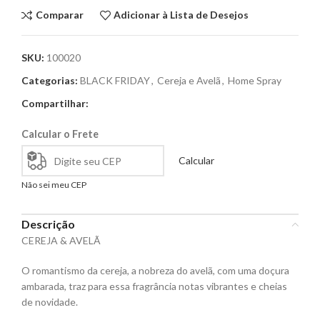
Comparar
Adicionar à Lista de Desejos
SKU:
100020
Categorias:
BLACK FRIDAY
,
Cereja e Avelã
,
Home Spray
Compartilhar:
Calcular o Frete
Calcular
Não sei meu CEP
Descrição
CEREJA & AVELÃ
O romantismo da cereja, a nobreza do avelã, com uma doçura
ambarada, traz para essa fragrância notas vibrantes e cheias
de novidade.