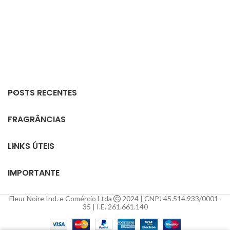
esforço para perfumar seus
s
dia a dia. Desenvolvidas com
ambientes e aproveite por 3-5
e
ingredientes selecionados,
meses.
am
elas perfumam delicadamente
tecidos, cortinas, roupas de
cama e ambientes,
proporcionando uma
r
atmosfera envolvente e
p
acolhedora.
POSTS RECENTES
FRAGRÂNCIAS
LINKS ÚTEIS
IMPORTANTE
Fleur Noire Ind. e Comércio Ltda
2024 | CNPJ 45.514.933/0001-
35 | I.E. 261.661.140