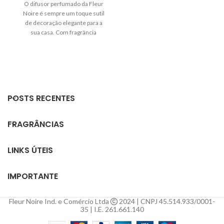
O difusor perfumado da Fleur
ambientes e aproveite por 3-5
s
Noire é sempre um toque sutil
meses.
e
de decoração elegante para a
am
sua casa. Com fragrância
me
sempre ativa, exige o mínimo
pa
esforço para perfumar seus
ambientes e aproveite por 3-5
ex
meses.
Podendo ser utilizado para
perfumar seus ambientes,
POSTS RECENTES
residenciais ou comerciais,
para isso deixe o difusor com
FRAGRÂNCIAS
as varetas gentilmente
inseridas no frasco,
posicionado em um local
LINKS ÚTEIS
central do seu ambiente.
IMPORTANTE
Fleur Noire Ind. e Comércio Ltda
2024 | CNPJ 45.514.933/0001-
35 | I.E. 261.661.140