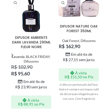
DIFUSOR NATURE OAK
FOREST 350ML
DIFUSOR AMBIENTE
Oak Forest
,
Difusores
DARK LAVANDA 290ML
R$
162,90
FLEUR NOIRE
Em até 6x de
R
Lavanda
,
BLACK FRIDAY
,
R$
27,15
sem juros
Difusores
R$
102,90
À vista
R$
95,60
R$
151,50
no Pix
Em até 4x de
O difusor perfumado da Fleur
R$
23,90
sem juros
Noire é sempre um toque sutil
de decoração elegante para a
O 
sua casa. Com fragrância
No
À vista
sempre ativa, exige o mínimo
d
R$
88,91
no Pix
esforço para perfumar seus