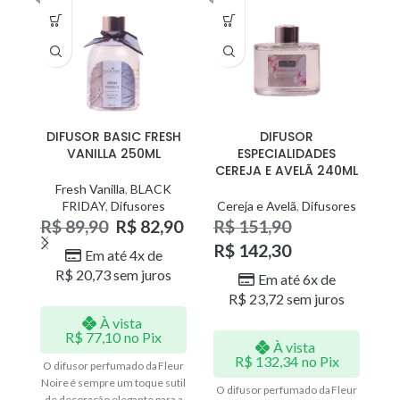
DIFUSOR BASIC FRESH
DIFUSOR
VANILLA 250ML
ESPECIALIDADES
CEREJA E AVELÃ 240ML
Fresh Vanilla
,
BLACK
FRIDAY
,
Difusores
Cereja e Avelã
,
Difusores
R
R$
89,90
R$
82,90
R$
151,90
R$
142,30
Em até 4x de
R$
20,73
sem juros
Em até 6x de
R$
23,72
sem juros
À vista
R$
77,10
no Pix
À vista
O 
R$
132,34
no Pix
O difusor perfumado da Fleur
No
Noire é sempre um toque sutil
d
O difusor perfumado da Fleur
de decoração elegante para a