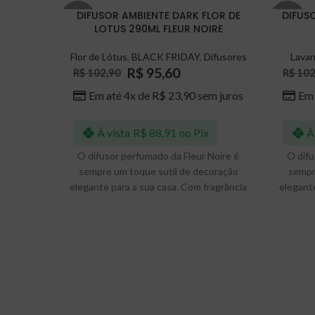
DIFUSOR AMBIENTE DARK FLOR DE
DIFUS
-7%
-7%
LOTUS 290ML FLEUR NOIRE
Flor de Lótus
,
BLACK FRIDAY
,
Difusores
Lava
R$
95,60
R$
102,90
R$
102
Em até 4x de
R$
23,90
sem juros
Em 
À vista
R$
88,91
no Pix
À
O difusor perfumado da Fleur Noire é
O difu
sempre um toque sutil de decoração
sempr
elegante para a sua casa. Com fragrância
elegante
sempre ativa, exige o mínimo esforço
sempre
para perfumar seus ambientes e
par
aproveite por 3-5 meses.
Podendo ser utilizado para perfumar seus
Podendo 
ambientes, residenciais ou comerciais,
ambien
para isso deixe o difusor com as varetas
para is
gentilmente inseridas no frasco,
gent