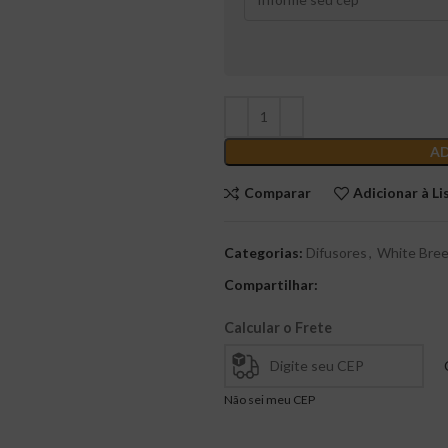
AD
Comparar
Adicionar à Li
Categorias:
Difusores
,
White Bre
Compartilhar:
Calcular o Frete
Não sei meu CEP