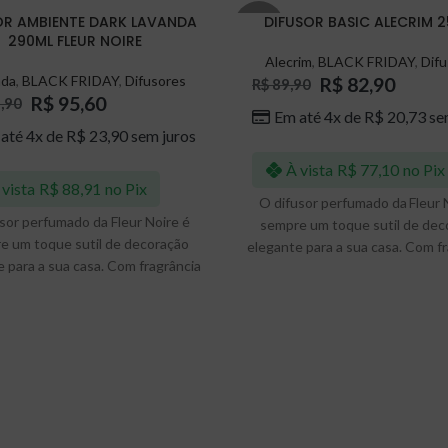
OR AMBIENTE DARK LAVANDA
DIFUSOR BASIC ALECRIM 
-8%
290ML FLEUR NOIRE
Alecrim
,
BLACK FRIDAY
,
Difu
nda
,
BLACK FRIDAY
,
Difusores
R$
82,90
R$
89,90
R$
95,60
,90
Em até 4x de
R$
20,73
se
até 4x de
R$
23,90
sem juros
À vista
R$
77,10
no Pix
 vista
R$
88,91
no Pix
O difusor perfumado da Fleur 
sor perfumado da Fleur Noire é
sempre um toque sutil de dec
e um toque sutil de decoração
elegante para a sua casa. Com f
 para a sua casa. Com fragrância
sempre ativa, exige o mínimo 
 ativa, exige o mínimo esforço
para perfumar seus ambient
a perfumar seus ambientes e
aproveite por 3-5 meses
aproveite por 3-5 meses.
ser utilizado para perfumar seus
tes, residenciais ou comerciais,
so deixe o difusor com as varetas
ilmente inseridas no frasco,