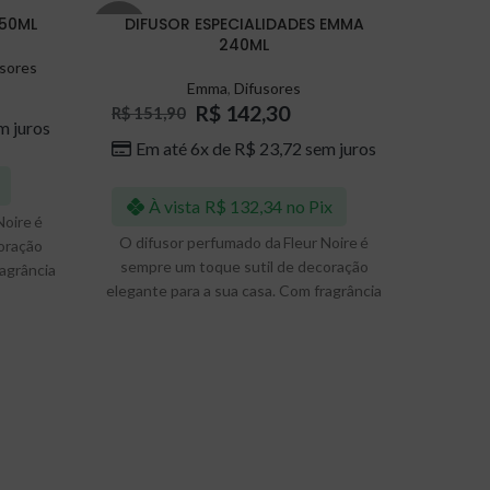
250ML
DIFUSOR ESPECIALIDADES EMMA
DIFU
-6%
240ML
sores
Emma
,
Difusores
R$
142,30
R$
15
R$
151,90
m juros
Em até 6x de
R$
23,72
sem juros
Em 
À vista
R$
132,34
no Pix
À 
Noire é
O difusor perfumado da Fleur Noire é
O difu
oração
sempre um toque sutil de decoração
sempre
ragrância
elegante para a sua casa. Com fragrância
elegante
esforço
sempre ativa, exige o mínimo esforço
sempre
es e
para perfumar seus ambientes e
para
.
aproveite por 3-5 meses.