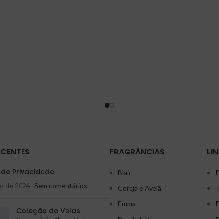
nado em um local central do seu
ambiente.
ECENTES
FRAGRÂNCIAS
LIN
a de Privacidade
Blair
P
ho de 2024
Sem comentários
Cereja e Avelã
T
Emma
P
Coleção de Velas