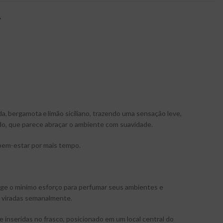
Y
da, bergamota e limão siciliano, trazendo uma sensação leve,
cado, que parece abraçar o ambiente com suavidade.
bem-estar por mais tempo.
xige o mínimo esforço para perfumar seus ambientes e
m viradas semanalmente.
e inseridas no frasco, posicionado em um local central do