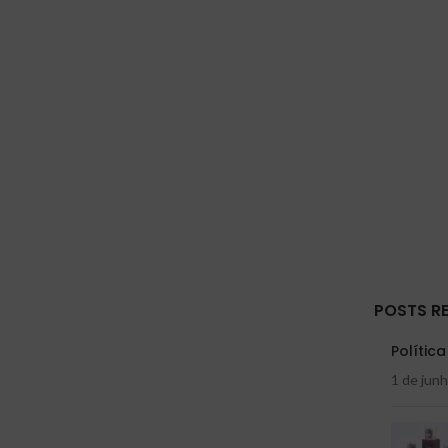
posicionado em um local central do seu
posicio
ambiente.
POSTS R
Polític
1 de jun