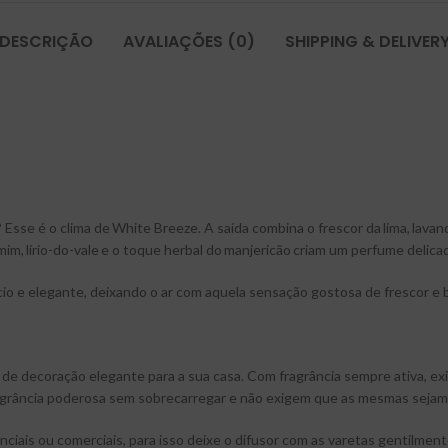
DESCRIÇÃO
AVALIAÇÕES (0)
SHIPPING & DELIVER
Esse é o clima de White Breeze. A saída combina o frescor da lima, lavan
asmim, lírio-do-vale e o toque herbal do manjericão criam um perfume deli
o e elegante, deixando o ar com aquela sensação gostosa de frescor e 
 de decoração elegante para a sua casa. Com fragrância sempre ativa, e
 fragrância poderosa sem sobrecarregar e não exigem que as mesmas seja
ciais ou comerciais, para isso deixe o difusor com as varetas gentilment