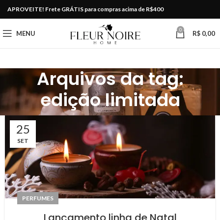
APROVEITE! Frete GRÁTIS para compras acima de R$400
0
MENU
R$
0,00
Arquivos da tag:
edição limitada
25
SET
PERFUMES
Lançamento linha de Natal